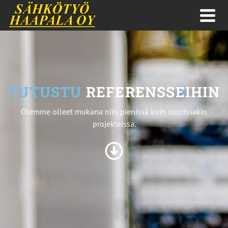
TUTUSTU
REFERENSSEIHIN
Olemme olleet mukana niin pienissä kuin suurissakin
projekteissa.